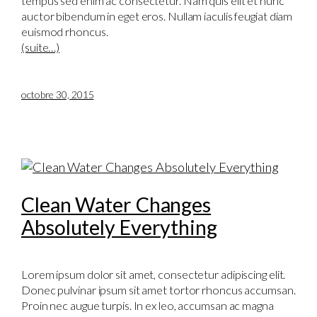
tempus sed enim ac consectetur. Nam quis elit et nunc
auctor bibendum in eget eros. Nullam iaculis feugiat diam
euismod rhoncus.
(suite…)
octobre 30, 2015
Clean Water Changes
Absolutely Everything
Lorem ipsum dolor sit amet, consectetur adipiscing elit.
Donec pulvinar ipsum sit amet tortor rhoncus accumsan.
Proin nec augue turpis. In ex leo, accumsan ac magna