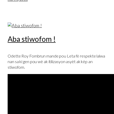
Aba stiwofom !
Odette Roy Fombrun mande pou Leta fè respekte lalwa
nan sa ki gen pou wè ak itilizasyon asyèt ak kèp an
stiwofom.