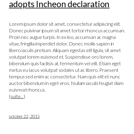
adopts Incheon declaration
Lorem ipsum dolor sit amet, consectetur adipiscing elit.
Donec pulvinar ipsum sit amet tortor rhoncus accumsan.
Proin nec augue turpis. In ex leo, accumsan ac magna
vitae, fringilla imperdiet dolor. Donec mollis sapien in
libero iaculis pretium. Aliquam egestas elit ligula, sit amet
volutpat lorem euismod et. Suspendisse orci lorem,
bibendum quis facilisis at, fermentum vel elit. Etiam eget
metus eu lacus volutpat sodales ut ac libero. Praesent
tempus sed enim ac consectetur. Nam quis elit et nunc
auctor bibendum in eget eros. Nullam iaculis feugiat diam
euismod rhoncus.
(suite…)
octobre 22, 2015