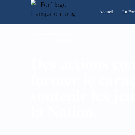
Accueil
La Fon
NOS PROGRAMMES
Des actions co
former le carac
soutenir les jeu
la Nation.