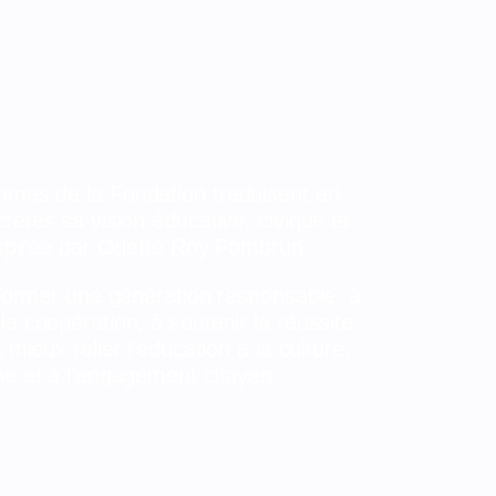
mes de la Fondation traduisent en
rètes sa vision éducative, civique et
inspirée par Odette Roy Fombrun.
à former une génération responsable, à
a coopération, à soutenir la réussite
à mieux relier l’éducation à la culture,
ne et à l’engagement citoyen.