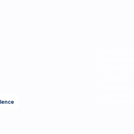
Les program
actions conc
culturelle 
Ils visent 
encourager l
scolaire et 
au patrimoi
llence