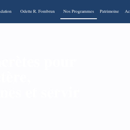
dation
Odette R. Fombrun
Nos Programmes
Patrimoine
Ac
ncrètes pour
tère,
nes et servir