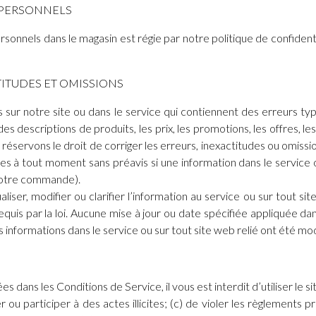
 PERSONNELS
nels dans le magasin est régie par notre politique de confidential
TITUDES ET OMISSIONS
ons sur notre site ou dans le service qui contiennent des erreurs t
s descriptions de produits, les prix, les promotions, les offres, les
s réservons le droit de corriger les erreurs, inexactitudes ou omiss
 à tout moment sans préavis si une information dans le service ou
votre commande).
iser, modifier ou clarifier l’information au service ou sur tout site
requis par la loi. Aucune mise à jour ou date spécifiée appliquée dan
 informations dans le service ou sur tout site web relié ont été mod
 dans les Conditions de Service, il vous est interdit d’utiliser le sit
r ou participer à des actes illicites; (c) de violer les règlements 