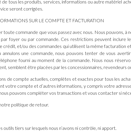
é de tous les produits, services, informations ou autre matériel a
rvice seront corrigées.
NFORMATIONS SUR LE COMPTE ET FACTURATION
er toute commande que vous passez avec nous. Nous pouvons, à notr
, par foyer ou par commande. Ces restrictions peuvent inclure 
crédit, et/ou des commandes qui utilisent la même facturation et/
 annulons une commande, nous pouvons tenter de vous avertir 
éléphone fourni au moment de la commande. Nous nous réservons l
nt, semblent être placées par les concessionnaires, revendeurs ou
ions de compte actuelles, complètes et exactes pour tous les acha
nt votre compte et d’autres informations, y compris votre adresse
e nous pouvons compléter vos transactions et vous contacter si néc
 notre politique de retour.
outils tiers sur lesquels nous n’avons ni contrôle, ni apport.