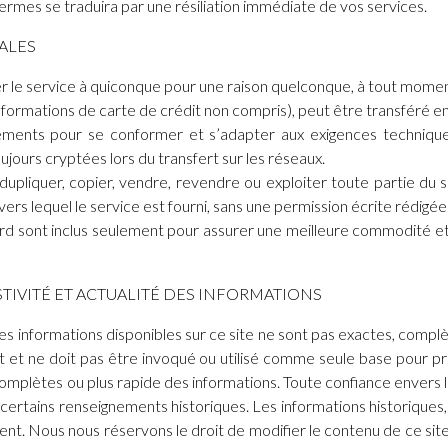
 termes se traduira par une résiliation immédiate de vos services.
ALES
er le service à quiconque pour une raison quelconque, à tout momen
rmations de carte de crédit non compris), peut être transféré en c
ements pour se conformer et s’adapter aux exigences technique
ujours cryptées lors du transfert sur les réseaux.
upliquer, copier, vendre, revendre ou exploiter toute partie du se
avers lequel le service est fourni, sans une permission écrite rédigée
cord sont inclus seulement pour assurer une meilleure commodité et
STIVITÉ ET ACTUALITÉ DES INFORMATIONS
 informations disponibles sur ce site ne sont pas exactes, complè
nt et ne doit pas être invoqué ou utilisé comme seule base pour p
complètes ou plus rapide des informations. Toute confiance envers l
 certains renseignements historiques. Les informations historiques
ement. Nous nous réservons le droit de modifier le contenu de ce s