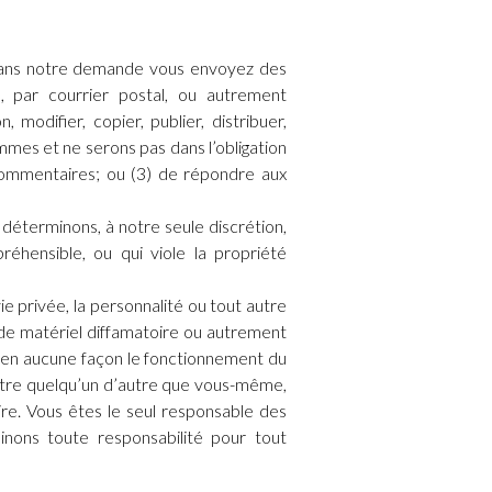
 sans notre demande vous envoyez des
el, par courrier postal, ou autrement
odifier, copier, publier, distribuer,
mes et ne serons pas dans l’obligation
 commentaires; ou (3) de répondre aux
déterminons, à notre seule discrétion,
éhensible, ou qui viole la propriété
ie privée, la personnalité ou tout autre
de matériel diffamatoire ou autrement
ter en aucune façon le fonctionnement du
d’être quelqu’un d’autre que vous-même,
ire. Vous êtes le seul responsable des
nons toute responsabilité pour tout