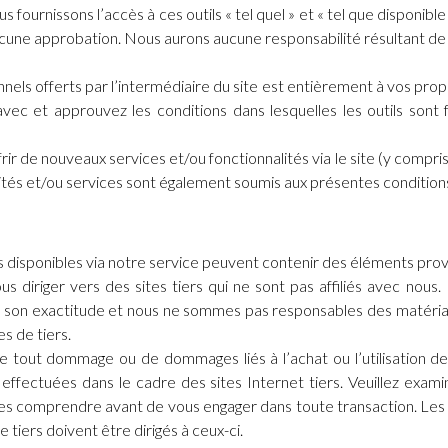
fournissons l’accès à ces outils « tel quel » et « tel que disponibl
une approbation. Nous aurons aucune responsabilité résultant de ou l
ionnels offerts par l’intermédiaire du site est entièrement à vos pro
vec et approuvez les conditions dans lesquelles les outils sont fo
rir de nouveaux services et/ou fonctionnalités via le site (y compri
ités et/ou services sont également soumis aux présentes conditions 
s disponibles via notre service peuvent contenir des éléments prov
ous diriger vers des sites tiers qui ne sont pas affiliés avec n
u son exactitude et nous ne sommes pas responsables des matéria
s de tiers.
out dommage ou de dommages liés à l’achat ou l’utilisation de 
effectuées dans le cadre des sites Internet tiers. Veuillez examin
 les comprendre avant de vous engager dans toute transaction. Les 
 tiers doivent être dirigés à ceux-ci.