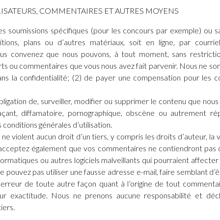
LISATEURS, COMMENTAIRES ET AUTRES MOYENS
es soumissions spécifiques (pour les concours par exemple) ou
itions, plans ou d’autres matériaux, soit en ligne, par courri
us convenez que nous pouvons, à tout moment, sans restriction, m
orts ou commentaires que vous nous avez fait parvenir. Nous ne som
ns la confidentialité; (2) de payer une compensation pour les
igation de, surveiller, modifier ou supprimer le contenu que nous 
açant, diffamatoire, pornographique, obscène ou autrement répr
conditions générales d’utilisation.
iolent aucun droit d’un tiers, y compris les droits d’auteur, la v
s acceptez également que vos commentaires ne contiendront pas 
 informatiques ou autres logiciels malveillants qui pourraient affec
ne pouvez pas utiliser une fausse adresse e-mail, faire semblant 
n erreur de toute autre façon quant à l’origine de tout commenta
ur exactitude. Nous ne prenons aucune responsabilité et décli
iers.