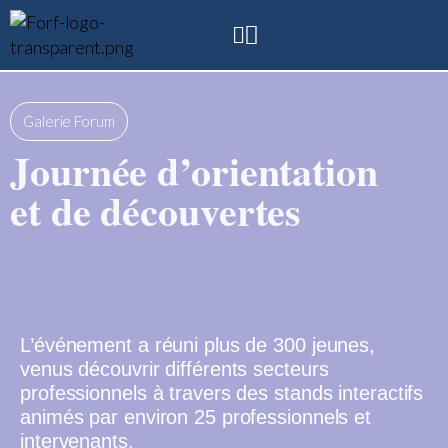
Galerie Forum
Journée d’orientation
et de découvertes
L’événement a réuni plus de 300 jeunes,
venus découvrir différents secteurs
professionnels à travers des stands interactifs
animés par environ 25 professionnels et
intervenants.