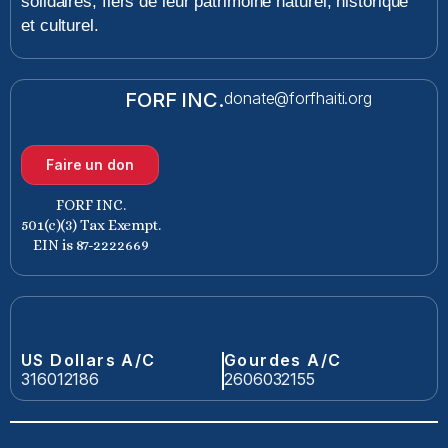
solidaires, fiers de leur patrimoine naturel, historique
et culturel.
FORF INC.
donate@forfhaiti.org
Faire un don
FORF INC.
501(c)(3) Tax Exempt.
EIN is 87-2222669
US Dollars A/C
Gourdes A/C
316012186
2606032155