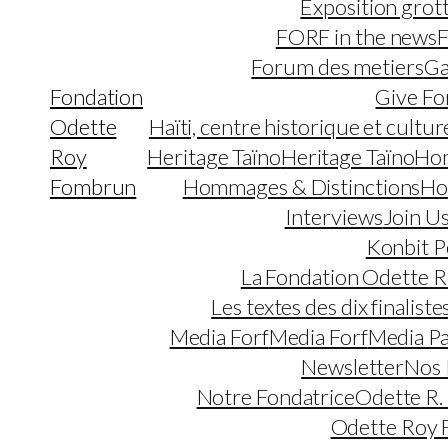
Exposition grot
FORF in the news
F
Forum des metiers
Ga
Fondation
Give Fo
Odette
Haïti, centre historique et cultur
Roy
Heritage Taïno
Heritage Taïno
Ho
Fombrun
Hommages & Distinctions
Ho
Interviews
Join U
Konbit P
La Fondation Odette 
Les textes des dix finaliste
Media Forf
Media Forf
Media P
Newsletter
Nos 
Notre Fondatrice
Odette R.
Odette Roy