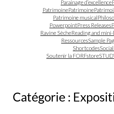
Parainage d’excellence
Patrimoine
Patrimoine
Patrimo
Patrimoine musical
Philos
Powerpoint
Press Releases
P
Ravine Sèche
Reading and mini-l
Ressources
Sample Pa
Shortcodes
Socia
Soutenir la FORF
store
STUD
Catégorie :
Exposit