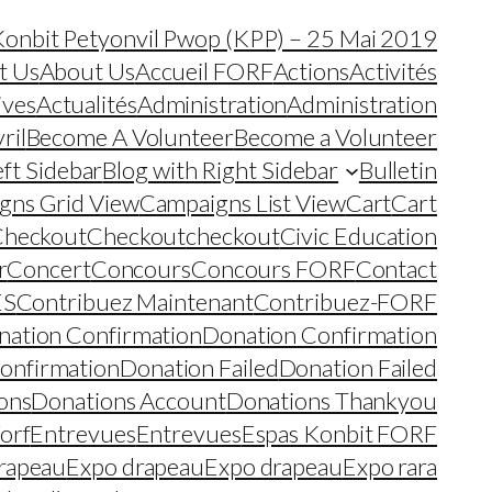
Konbit Petyonvil Pwop (KPP) – 25 Mai 2019
t Us
About Us
Accueil FORF
Actions
Activités
tives
Actualités
Administration
Administration
ril
Become A Volunteer
Become a Volunteer
eft Sidebar
Blog with Right Sidebar
Bulletin
gns Grid View
Campaigns List View
Cart
Cart
Checkout
Checkout
checkout
Civic Education
r
Concert
Concours
Concours FORF
Contact
ES
Contribuez Maintenant
Contribuez-FORF
nation Confirmation
Donation Confirmation
onfirmation
Donation Failed
Donation Failed
ons
Donations Account
Donations Thankyou
orf
Entrevues
Entrevues
Espas Konbit FORF
rapeau
Expo drapeau
Expo drapeau
Expo rara