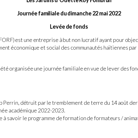
Les Jardins d’Odette Roy Fombrun
Journée familiale du dimanche 22 mai 2022
Levée de fonds
RF) est une entreprise à but non lucratif ayant pour objecti
ment économique et social des communautés haïtiennes par l
té organisée une journée familiale en vue de lever des fond
errin, détruit par le tremblement de terre du 14 août der
année académique 2022-2023.
que à savoir le programme de formation de formateurs / anima