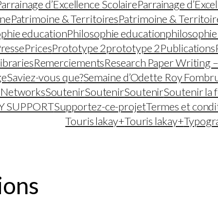
Parrainage d’Excellence Scolaire
Parrainage d’Excel
ine
Patrimoine & Territoires
Patrimoine & Territoir
ophie education
Philosophie education
philosophie
resse
Prices
Prototype 2
prototype 2
Publications
ibraries
Remerciements
Research Paper Writing 
ge
Saviez-vous que?
Semaine d’Odette Roy Fombr
l Networks
Soutenir
Soutenir
Soutenir
Soutenir la 
Y SUPPORT
Supportez-ce-projet
Termes et condi
Touris lakay+
Touris lakay+
Typogr
ions