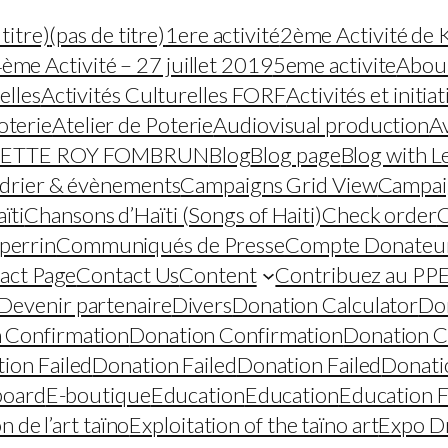
titre)
(pas de titre)
1ere activité
2ème Activité de 
ème Activité – 27 juillet 2019
5eme activite
Abou
elles
Activités Culturelles FORF
Activités et initia
oterie
Atelier de Poterie
Audiovisual production
Av
ODETTE ROY FOMBRUN
Blog
Blog page
Blog with L
drier & évènements
Campaigns Grid View
Campai
ïti
Chansons d’Haïti (Songs of Haiti)
Check order
perrin
Communiqués de Presse
Compte Donateu
act Page
Contact Us
Content
Contribuez au PP
Devenir partenaire
Divers
Donation Calculator
Do
 Confirmation
Donation Confirmation
Donation C
ion Failed
Donation Failed
Donation Failed
Donati
board
E-boutique
Education
Education
Education F
n de l’art taïno
Exploitation of the taïno art
Expo D