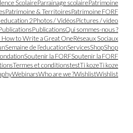
lence Scolaire
Parrainage scolaire
Patrimoine
es
Patrimoine & Territoires
Patrimoine FORF
 education 2
Photos / Vidéos
Pictures / video
Publications
Publications
Qui sommes-nous ?
– How to Write a Great One
Réseaux Sociaux
un
Semaine de l’education
Services
Shop
Shop
fondation
Soutenir la FORF
Soutenir la FORF
tions
Termes et conditions
test
Ti koze
Ti koze
aphy
Webinars
Who are we ?
Wishlist
Wishlist