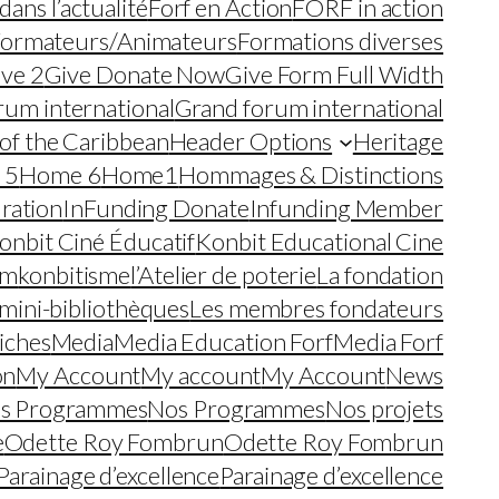
ans l’actualité
Forf en Action
FORF in action
ormateurs/Animateurs
Formations diverses
ive 2
Give Donate Now
Give Form Full Width
rum international
Grand forum international
r of the Caribbean
Header Options
Heritage
 5
Home 6
Home1
Hommages & Distinctions
ration
InFunding Donate
Infunding Member
onbit Ciné Éducatif
Konbit Educational Cine
sm
konbitisme
l’Atelier de poterie
La fondation
 mini-bibliothèques
Les membres fondateurs
iches
Media
Media Education Forf
Media Forf
on
My Account
My account
My Account
News
s Programmes
Nos Programmes
Nos projets
e
Odette Roy Fombrun
Odette Roy Fombrun
Parainage d’excellence
Parainage d’excellence