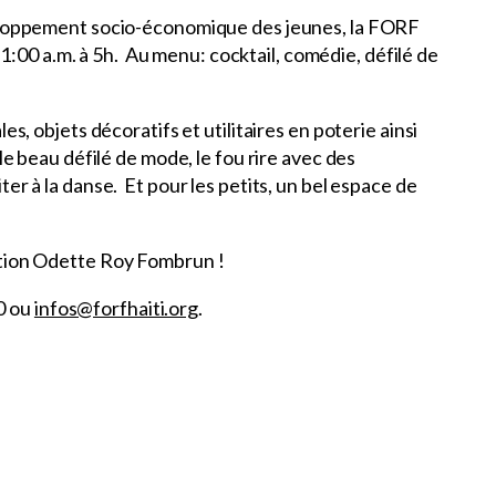
éveloppement socio-économique des jeunes, la FORF
:00 a.m. à 5h. Au menu: cocktail, comédie, défilé de
s, objets décoratifs et utilitaires en poterie ainsi
le beau défilé de mode, le fou rire avec des
er à la danse. Et pour les petits, un bel espace de
dation Odette Roy Fombrun !
0 ou
infos@forfhaiti.org
.