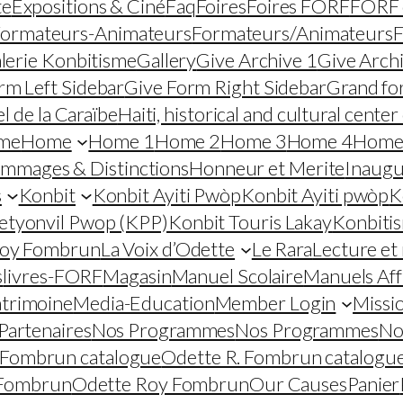
te
Expositions & Ciné
Faq
Foires
Foires FORF
FORF d
ormateurs-Animateurs
Formateurs/Animateurs
F
lerie Konbitisme
Gallery
Give Archive 1
Give Arch
rm Left Sidebar
Give Form Right Sidebar
Grand fo
el de la Caraïbe
Haiti, historical and cultural cente
me
Home
Home 1
Home 2
Home 3
Home 4
Home
mmages & Distinctions
Honneur et Merite
Inaugu
s
Konbit
Konbit Ayiti Pwòp
Konbit Ayiti pwòp
K
etyonvil Pwop (KPP)
Konbit Touris Lakay
Konbiti
Roy Fombrun
La Voix d’Odette
Le Rara
Lecture et
s
livres-FORF
Magasin
Manuel Scolaire
Manuels Aff
atrimoine
Media-Education
Member Login
Missi
Partenaires
Nos Programmes
Nos Programmes
No
 Fombrun catalogue
Odette R. Fombrun catalogu
 Fombrun
Odette Roy Fombrun
Our Causes
Panier