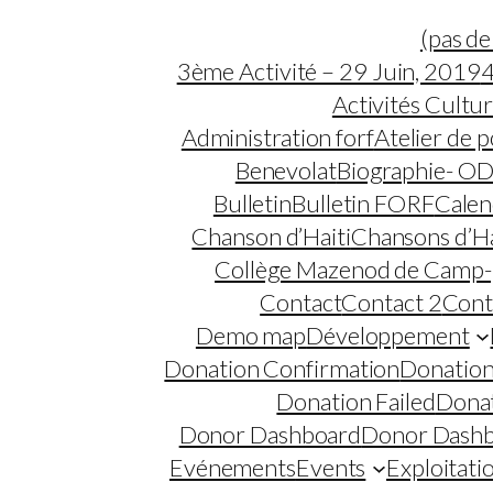
(pas de 
3ème Activité – 29 Juin, 2019
4
Activités Cultur
Administration forf
Atelier de p
Benevolat
Biographie- 
Bulletin
Bulletin FORF
Calen
Chanson d’Haiti
Chansons d’Ha
Collège Mazenod de Camp-
Contact
Contact 2
Cont
Demo map
Développement
Donation Confirmation
Donation
Donation Failed
Donat
Donor Dashboard
Donor Dash
Evénements
Events
Exploitatio