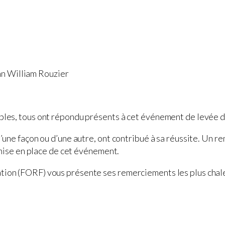
nn William Rouzier
bles, tous ont répondu présents à cet événement de levée de
d’une façon ou d’une autre, ont contribué à sa réussite. Un
a mise en place de cet événement.
tion (FORF) vous présente ses remerciements les plus chale