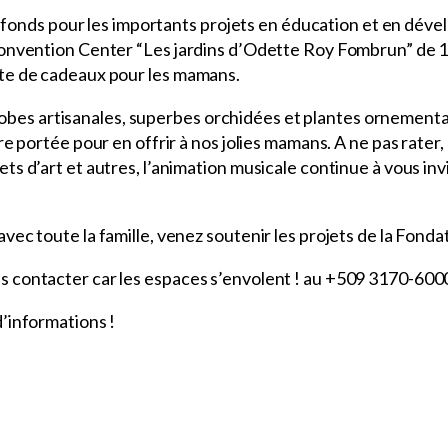
des fonds pour les importants projets en éducation et en d
onvention Center “Les jardins d’Odette Roy Fombrun” de 11
nte de cadeaux pour les mamans.
 robes artisanales, superbes orchidées et plantes ornementale
e portée pour en offrir à nos jolies mamans. A ne pas rater, 
d’art et autres, l’animation musicale continue à vous invit
vec toute la famille, venez soutenir les projets de la Fon
s contacter car les espaces s’envolent ! au +509 3170-600
’informations !