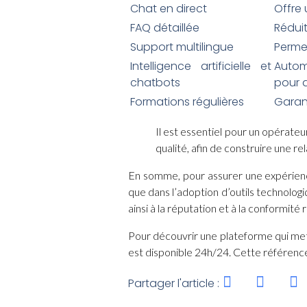
Chat en direct
Offre
FAQ détaillée
Rédui
Support multilingue
Perme
Intelligence artificielle et
Autom
chatbots
pour 
Formations régulières
Garant
Il est essentiel pour un opérateu
qualité, afin de construire une re
En somme, pour assurer une expérience u
que dans l’adoption d’outils technologi
ainsi à la réputation et à la conformité
Pour découvrir une plateforme qui met 
est disponible 24h/24
. Cette référenc
Partager l'article :