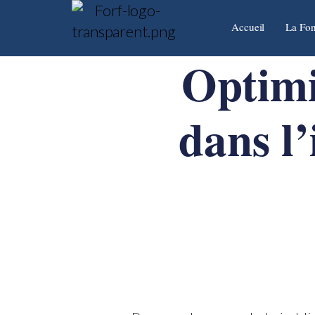
Accueil
La Fon
Optimi
dans l’