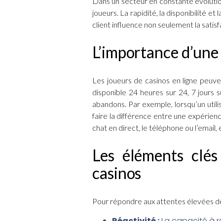
Dans un secteur en constante évolution 
joueurs. La rapidité, la disponibilité e
client influence non seulement la satis
L’importance d’une 
Les joueurs de casinos en ligne peuv
disponible 24 heures sur 24, 7 jours s
abandons. Par exemple, lorsqu’un util
faire la différence entre une expérien
chat en direct, le téléphone ou l’email
Les éléments clés
casinos
Pour répondre aux attentes élevées des 
Réactivité :
La capacité à 