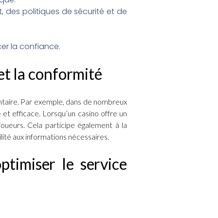
des politiques de sécurité et de
cer la confiance.
et la conformité
mentaire. Par exemple, dans de nombreux
e et efficace. Lorsqu’un casino offre un
oueurs. Cela participe également à la
bilité aux informations nécessaires.
ptimiser le service