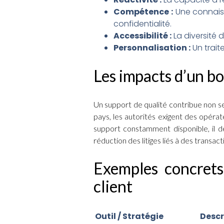
Compétence :
Une connaiss
confidentialité.
Accessibilité :
La diversité
Personnalisation :
Un trait
Les impacts d’un bo
Un support de qualité contribue non se
pays, les autorités exigent des opérate
support constamment disponible, il d
réduction des litiges liés à des transac
Exemples concrets 
client
Outil / Stratégie
Descr