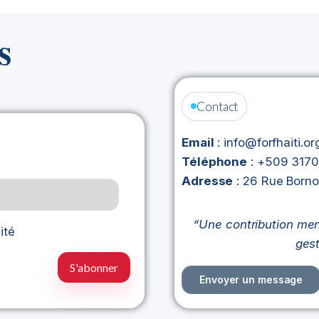
s
Contact
Email
: info@forfhaiti.or
Téléphone
: +509 3170
Adresse
: 26 Rue Borno,
“Une contribution men
ité
gest
Envoyer un message