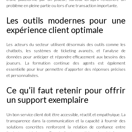
problème en pleine partie ou lors d’une transaction importante.
Les outils modernes pour une
expérience client optimale
Les acteurs du secteur utilisent désormais des outils comme les
chatbots, les systèmes de ticketing avancés, et l’analyse de
données pour anticiper et répondre efficacement aux besoins des
joueurs. La formation continue des agents est également
essentielle pour leur permettre d’apporter des réponses précises
et personnalisées.
Ce qu’il faut retenir pour offrir
un support exemplaire
Un bon service client doit être accessible, réactif, et empathyique. La
transparence dans la communication et la capacité à fournir des
solutions concrètes renforcent la relation de confiance entre