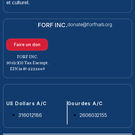
et culturel.
FORF INC.
donate@forfhaiti.org
Faire un don
FORF INC.
501(c)(3) Tax Exempt.
EIN is 87-2222669
US Dollars A/C
Gourdes A/C
316012186
2606032155