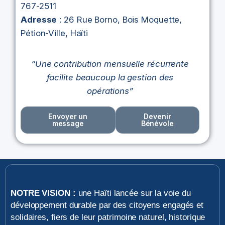
767-2511
Adresse
: 26 Rue Borno, Bois Moquette,
Pétion-Ville, Haïti
“Une contribution mensuelle récurrente
facilite beaucoup la gestion des
opérations”
Envoyer un
Devenir
message
Bénévole
NOTRE VISION :
une Haïti lancée sur la voie du
développement durable par des citoyens engagés et
solidaires, fiers de leur patrimoine naturel, historique