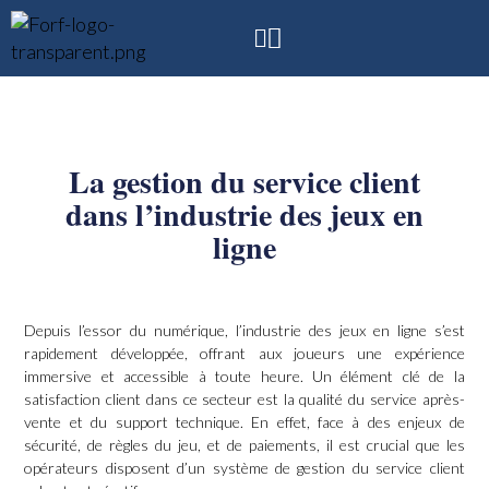
La gestion du service client
dans l’industrie des jeux en
ligne
Depuis l’essor du numérique, l’industrie des jeux en ligne s’est
rapidement développée, offrant aux joueurs une expérience
immersive et accessible à toute heure. Un élément clé de la
satisfaction client dans ce secteur est la qualité du service après-
vente et du support technique. En effet, face à des enjeux de
sécurité, de règles du jeu, et de paiements, il est crucial que les
opérateurs disposent d’un système de gestion du service client