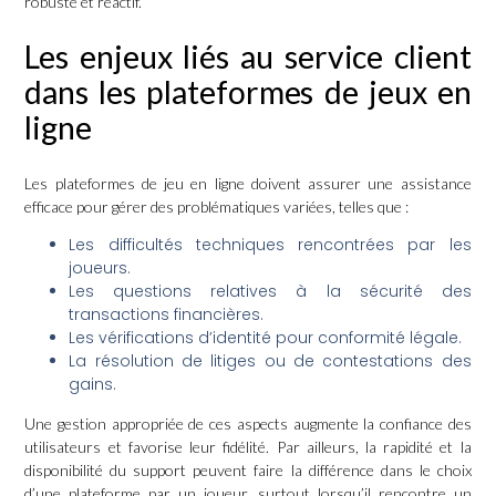
robuste et réactif.
Les enjeux liés au service client
dans les plateformes de jeux en
ligne
Les plateformes de jeu en ligne doivent assurer une assistance
efficace pour gérer des problématiques variées, telles que :
Les difficultés techniques rencontrées par les
joueurs.
Les questions relatives à la sécurité des
transactions financières.
Les vérifications d’identité pour conformité légale.
La résolution de litiges ou de contestations des
gains.
Une gestion appropriée de ces aspects augmente la confiance des
utilisateurs et favorise leur fidélité. Par ailleurs, la rapidité et la
disponibilité du support peuvent faire la différence dans le choix
d’une plateforme par un joueur, surtout lorsqu’il rencontre un