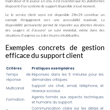
l’opérateur et le joueur. En cela, il est essentiel que les plateformes
disposent d’un système de support disponible à tout moment.
Le
le service client wyns est disponible 24h/24
constitue un
exemple d’engagement vers une accessibilité maximale. La
disponibilité permanente permet de répondre aux attentes élevées
des usagers et d’assurer un suivi immédiat, même dans des
situations d’urgence ou à des heures inhabituelles.
Exemples concrets de gestion
efficace du support client
Critères
Pratiques exemplaires
Temps de
Réponses dans les 5 minutes pour les
réponse
demandes critiques.
Support via chat, email, téléphone, et
Multicanal
réseaux sociaux.
Agents formés aux aspects techniques
Formation
et humains du support.
Communication claire sur les délais et